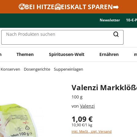
🥵BEI HITZE🥶EISKALT SPAREN➡️
Newsletter
10-€-
Nach Produkten suchen
n
Themen
Spirituosen-Welt
Ernähren
m
& Konserven
Dosengerichte
Suppeneinlagen
Valenzi Markklö
100 g
von
Valenzi
1,09 €
10,90 €/1 kg
inkl. MwSt., zzgl. Versand