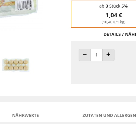
Staffelpreise - Mengenrabatt
ab
3
Stück
5%
1,04 €
(10,40 €/1 kg)
DETAILS / NÄ
ANZAHL VERRINGERN
ANZAHL ERHÖH
NÄHRWERTE
ZUTATEN UND ALLERGEN