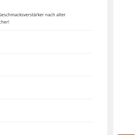
eschmacksverstärker nach alter
cher!