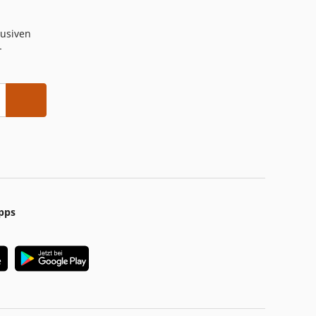
lusiven
-
pps