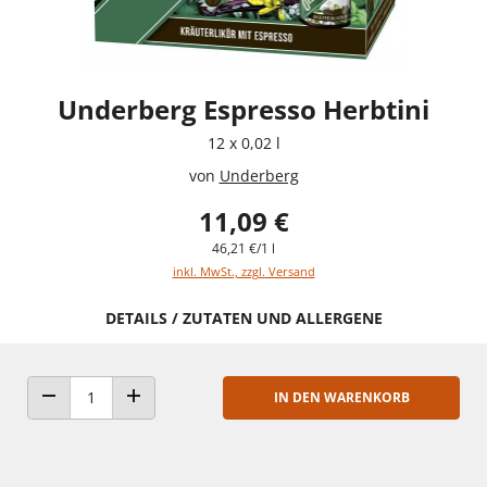
Underberg Espresso Herbtini
12 x 0,02 l
von
Underberg
11,09 €
46,21 €/1 l
inkl. MwSt., zzgl. Versand
DETAILS / ZUTATEN UND ALLERGENE
IN DEN WARENKORB
ANZAHL VERRINGERN
ANZAHL ERHÖHEN