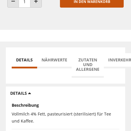
IN DEN WARENKORB
ANZAHL VERRINGERN
ANZAHL ERHÖHEN
DETAILS
NÄHRWERTE
ZUTATEN
INVERKEH
UND
ALLERGENE
DETAILS
Beschreibung
Vollmilch 4% Fett, pasteurisiert (sterilisiert) für Tee
und Kaffee.