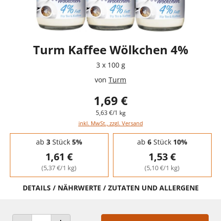
Turm Kaffee Wölkchen 4%
3 x 100 g
von
Turm
1,69 €
5,63 €/1 kg
inkl. MwSt., zzgl. Versand
Staffelpreise - Mengenrabatt
ab
3
Stück
5%
ab
6
Stück
10%
1,61 €
1,53 €
(5,37 €/1 kg)
(5,10 €/1 kg)
DETAILS / NÄHRWERTE / ZUTATEN UND ALLERGENE