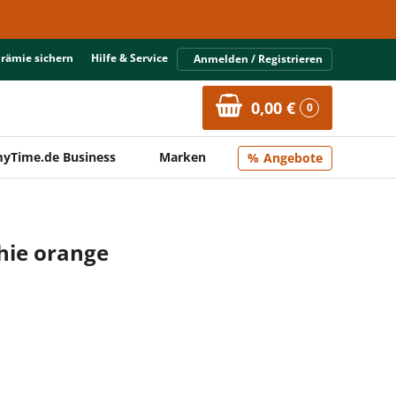
Prämie sichern
Hilfe & Service
Anmelden / Registrieren
0,00 €
0
yTime.de Business
Marken
Angebote
thie orange