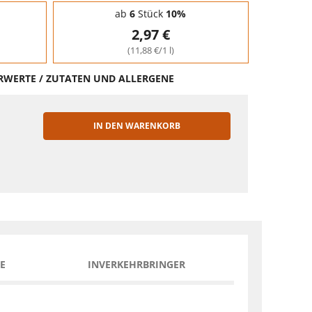
ab
6
Stück
10%
2,97 €
(11,88 €/1 l)
HRWERTE / ZUTATEN UND ALLERGENE
IN DEN WARENKORB
EN
E
INVERKEHRBRINGER