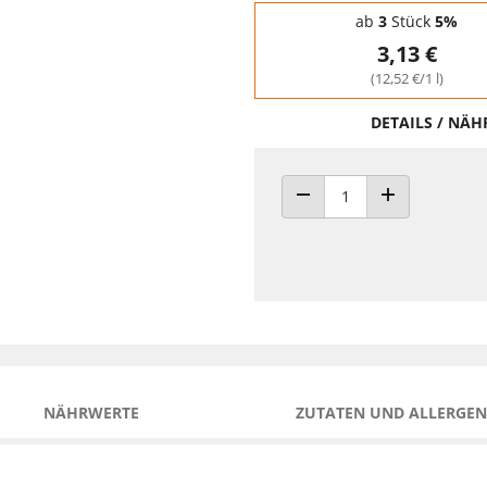
Staffelpreise - Mengenrabatt
ab
3
Stück
5%
3,13 €
(12,52 €/1 l)
DETAILS / NÄ
ANZAHL VERRINGERN
ANZAHL ERHÖH
NÄHRWERTE
ZUTATEN UND ALLERGEN