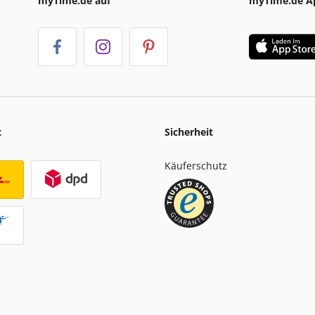
myTime.de auf
myTime.de A
t
Sicherheit
Käuferschutz