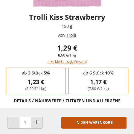
Trolli Kiss Strawberry
150 g
von
Trolli
1,29 €
8,60 €/1 kg
inkl. MwSt., zzgl. Versand
Staffelpreise - Mengenrabatt
ab
3
Stück
5%
ab
6
Stück
10%
1,23 €
1,17 €
(8,20 €/1 kg)
(7,80 €/1 kg)
DETAILS / NÄHRWERTE / ZUTATEN UND ALLERGENE
IN DEN WARENKORB
ANZAHL VERRINGERN
ANZAHL ERHÖHEN