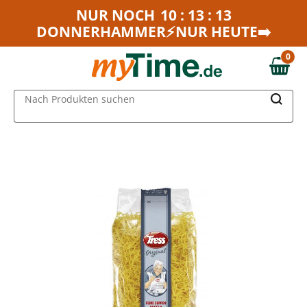
Zum Hauptinhalt springen
NUR NOCH
10 : 13 : 13
DONNERHAMMER⚡NUR HEUTE➡️
Zur Navigation springen
Zur Suche springen
0
0,00 €
MAIN MENU
Nach Produkten suchen