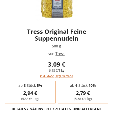
Tress Original Feine
Suppennudeln
500 g
von
Tress
3,09 €
6,18 €/1 kg
inkl. MwSt., zzgl. Versand
Staffelpreise - Mengenrabatt
ab
3
Stück
5%
ab
6
Stück
10%
2,94 €
2,79 €
(5,88 €/1 kg)
(5,58 €/1 kg)
DETAILS / NÄHRWERTE / ZUTATEN UND ALLERGENE