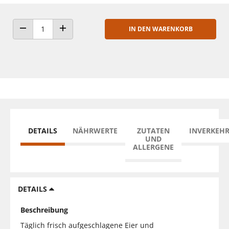
IN DEN WARENKORB
ANZAHL VERRINGERN
ANZAHL ERHÖHEN
DETAILS
NÄHRWERTE
ZUTATEN
INVERKEH
UND
ALLERGENE
DETAILS
Beschreibung
Täglich frisch aufgeschlagene Eier und