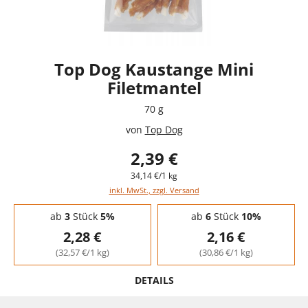
Top Dog Kaustange Mini
Filetmantel
70 g
von
Top Dog
2,39 €
34,14 €/1 kg
inkl. MwSt., zzgl. Versand
Staffelpreise - Mengenrabatt
ab
3
Stück
5%
ab
6
Stück
10%
2,28 €
2,16 €
(32,57 €/1 kg)
(30,86 €/1 kg)
DETAILS