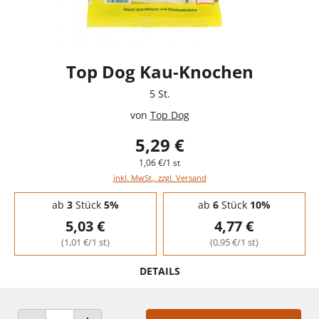
Top Dog Kau-Knochen
5 St.
von
Top Dog
5,29 €
1,06 €/1 st
inkl. MwSt., zzgl. Versand
Staffelpreise - Mengenrabatt
ab
3
Stück
5%
ab
6
Stück
10%
5,03 €
4,77 €
(1,01 €/1 st)
(0,95 €/1 st)
DETAILS