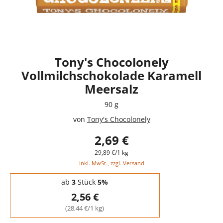
Tony's Chocolonely
Vollmilchschokolade Karamell
Meersalz
90 g
von
Tony's Chocolonely
2,69 €
29,89 €/1 kg
inkl. MwSt., zzgl. Versand
Staffelpreise - Mengenrabatt
ab
3
Stück
5%
2,56 €
(28,44 €/1 kg)