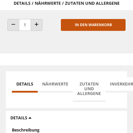
DETAILS / NÄHRWERTE / ZUTATEN UND ALLERGENE
IN DEN WARENKORB
ANZAHL VERRINGERN
ANZAHL ERHÖHEN
DETAILS
NÄHRWERTE
ZUTATEN
INVERKEH
UND
ALLERGENE
DETAILS
Beschreibung