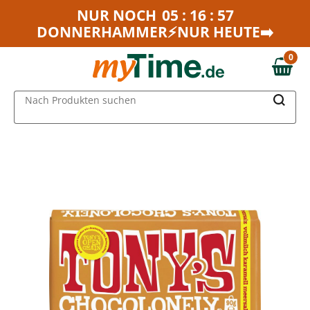
Zum Hauptinhalt springen
NUR NOCH
05 : 16 : 57
DONNERHAMMER⚡NUR HEUTE➡️
Zur Navigation springen
Zur Suche springen
0
0,00 €
MAIN MENU
Nach Produkten suchen