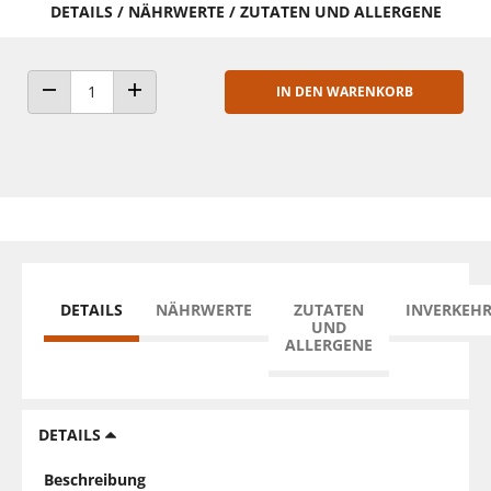
DETAILS / NÄHRWERTE / ZUTATEN UND ALLERGENE
IN DEN WARENKORB
ANZAHL VERRINGERN
ANZAHL ERHÖHEN
DETAILS
NÄHRWERTE
ZUTATEN
INVERKEH
UND
ALLERGENE
DETAILS
Beschreibung