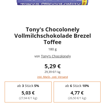
Tony's Chocolonely
Vollmilchschokolade Brezel
Toffee
180 g
von
Tony's Chocolonely
5,29 €
29,39 €/1 kg
inkl. MwSt., zzgl. Versand
Staffelpreise - Mengenrabatt
ab
3
Stück
5%
ab
6
Stück
10%
5,03 €
4,77 €
(27,94 €/1 kg)
(26,50 €/1 kg)