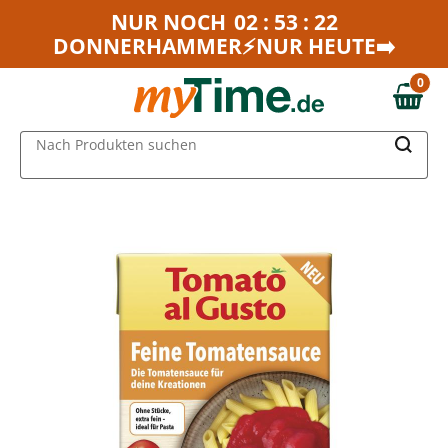
Zum Hauptinhalt springen
NUR NOCH
02 : 53 : 22
DONNERHAMMER⚡NUR HEUTE➡️
Zur Navigation springen
Zur Suche springen
0
0,00 €
MAIN MENU
Nach Produkten suchen