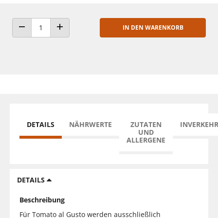
IN DEN WARENKORB
ANZAHL VERRINGERN
ANZAHL ERHÖHEN
DETAILS
NÄHRWERTE
ZUTATEN
INVERKEH
UND
ALLERGENE
DETAILS
Beschreibung
Für Tomato al Gusto werden ausschließlich