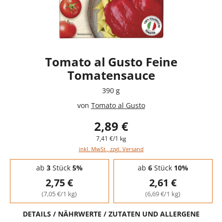
Tomato al Gusto Feine
Tomatensauce
390 g
von
Tomato al Gusto
2,89 €
7,41 €/1 kg
inkl. MwSt., zzgl. Versand
Staffelpreise - Mengenrabatt
ab
3
Stück
5%
ab
6
Stück
10%
2,75 €
2,61 €
(7,05 €/1 kg)
(6,69 €/1 kg)
DETAILS / NÄHRWERTE / ZUTATEN UND ALLERGENE