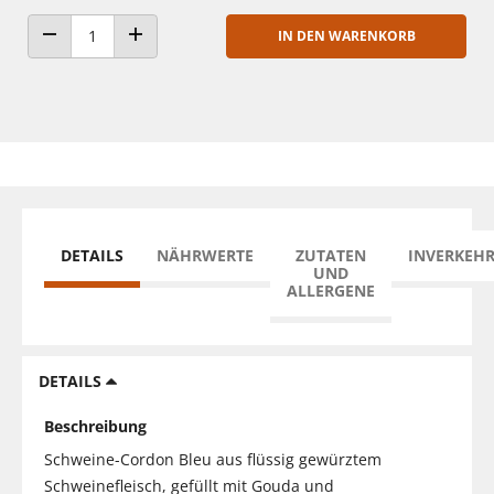
IN DEN WARENKORB
ANZAHL VERRINGERN
ANZAHL ERHÖHEN
DETAILS
NÄHRWERTE
ZUTATEN
INVERKEH
UND
ALLERGENE
DETAILS
Beschreibung
Schweine-Cordon Bleu aus flüssig gewürztem
Schweinefleisch, gefüllt mit Gouda und