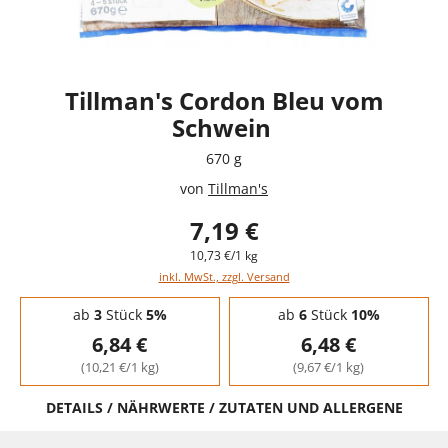
Tillman's Cordon Bleu vom
Schwein
670 g
von
Tillman's
7,19 €
10,73 €/1 kg
inkl. MwSt., zzgl. Versand
Staffelpreise - Mengenrabatt
ab
3
Stück
5%
ab
6
Stück
10%
6,84 €
6,48 €
(10,21 €/1 kg)
(9,67 €/1 kg)
DETAILS / NÄHRWERTE / ZUTATEN UND ALLERGENE