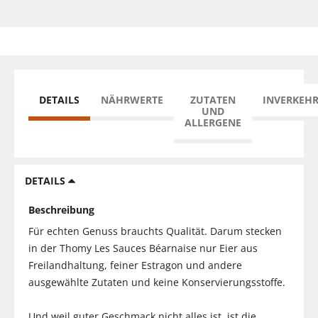
DETAILS
NÄHRWERTE
ZUTATEN
INVERKEH
UND
ALLERGENE
DETAILS
Beschreibung
Für echten Genuss brauchts Qualität. Darum stecken
in der Thomy Les Sauces Béarnaise nur Eier aus
Freilandhaltung, feiner Estragon und andere
ausgewählte Zutaten und keine Konservierungsstoffe.
Und weil guter Geschmack nicht alles ist, ist die