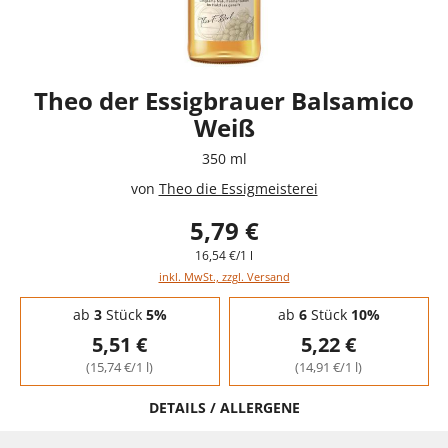
Theo der Essigbrauer Balsamico
Weiß
350 ml
von
Theo die Essigmeisterei
5,79 €
16,54 €/1 l
inkl. MwSt., zzgl. Versand
Staffelpreise - Mengenrabatt
ab
3
Stück
5%
ab
6
Stück
10%
5,51 €
5,22 €
(15,74 €/1 l)
(14,91 €/1 l)
DETAILS / ALLERGENE