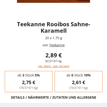
Teekanne Rooibos Sahne-
Karamell
20 x 1,75 g
von
Teekanne
2,89 €
82,57 €/1 kg
inkl. MwSt., zzgl. Versand
Staffelpreise - Mengenrabatt
ab
3
Stück
5%
ab
6
Stück
10%
2,75 €
2,61 €
(78,57 €/1 kg)
(74,57 €/1 kg)
DETAILS / NÄHRWERTE / ZUTATEN UND ALLERGENE