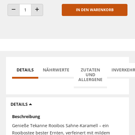
IN DEN WARENKORB
ANZAHL VERRINGERN
ANZAHL ERHÖHEN
DETAILS
NÄHRWERTE
ZUTATEN
INVERKEH
UND
ALLERGENE
DETAILS
Beschreibung
Genieße Tekanne Rooibos Sahne-Karamell – ein
Rooibostee bester Ernten, verfeinert mit mildem