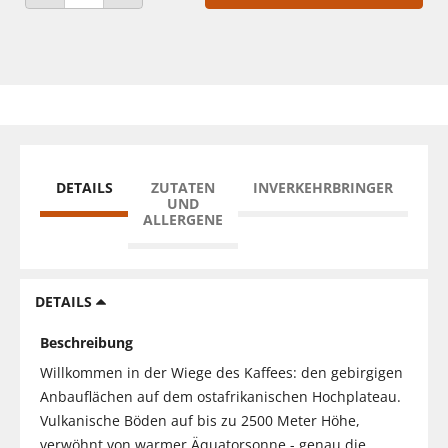
ANZAHL VERRINGERN
ANZAHL ERHÖHEN
DETAILS
ZUTATEN
INVERKEHRBRINGER
UND
ALLERGENE
DETAILS
Beschreibung
Willkommen in der Wiege des Kaffees: den gebirgigen
Anbauflächen auf dem ostafrikanischen Hochplateau.
Vulkanische Böden auf bis zu 2500 Meter Höhe,
verwöhnt von warmer Äquatorsonne - genau die