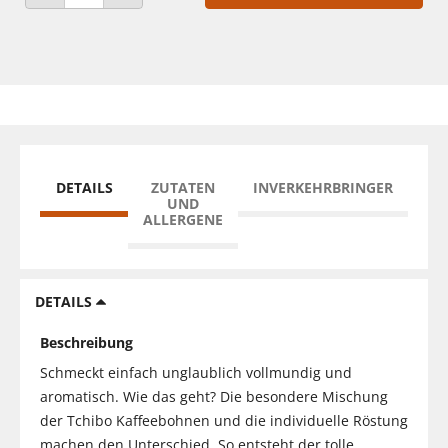
ANZAHL VERRINGERN
ANZAHL ERHÖHEN
DETAILS
ZUTATEN
INVERKEHRBRINGER
UND
ALLERGENE
DETAILS
Beschreibung
Schmeckt einfach unglaublich vollmundig und
aromatisch. Wie das geht? Die besondere Mischung
der Tchibo Kaffeebohnen und die individuelle Röstung
machen den Unterschied. So entsteht der tolle