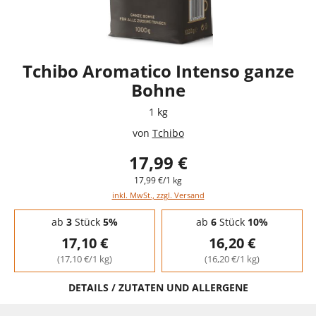
Tchibo Aromatico Intenso ganze
Bohne
1 kg
von
Tchibo
17,99 €
17,99 €/1 kg
inkl. MwSt., zzgl. Versand
Staffelpreise - Mengenrabatt
ab
3
Stück
5%
ab
6
Stück
10%
17,10 €
16,20 €
(17,10 €/1 kg)
(16,20 €/1 kg)
DETAILS / ZUTATEN UND ALLERGENE