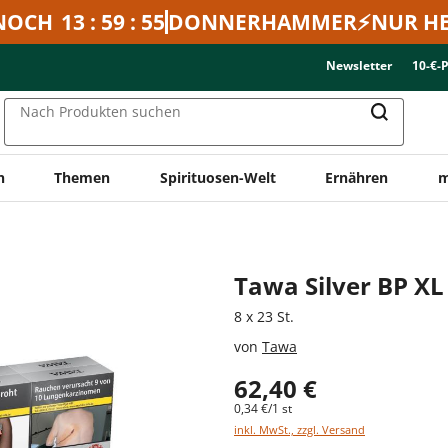
NOCH
13 : 59 : 55
DONNERHAMMER⚡NUR HE
Newsletter
10-€-
Nach Produkten suchen
n
Themen
Spirituosen-Welt
Ernähren
m
Tawa Silver BP XL 
8 x 23 St.
von
Tawa
62,40 €
0,34 €/1 st
inkl. MwSt., zzgl. Versand