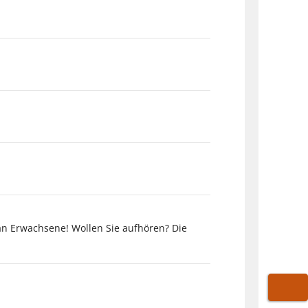
an Erwachsene! Wollen Sie aufhören? Die
WARE