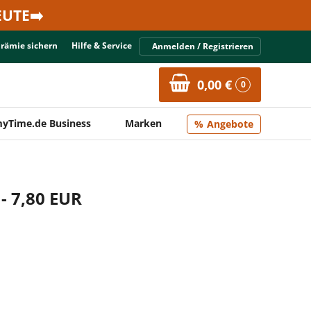
UTE➡️
Prämie sichern
Hilfe & Service
Anmelden / Registrieren
0,00 €
0
yTime.de Business
Marken
Angebote
- 7,80 EUR