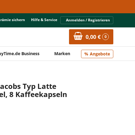
Prämie sichern
Hilfe & Service
Anmelden / Registrieren
0,00 €
0
yTime.de Business
Marken
Angebote
acobs Typ Latte
l, 8 Kaffeekapseln