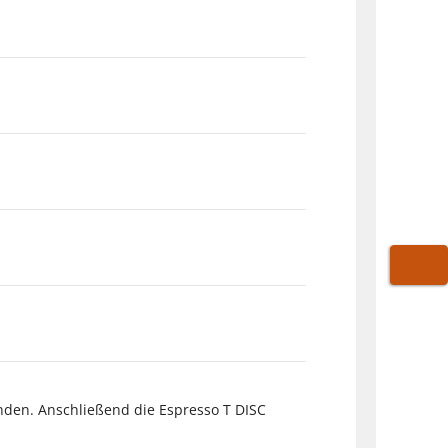
WARE
nden. Anschließend die Espresso T DISC