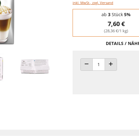
inkl. MwSt., zzgl. Versand
Staffelpreise - Mengenrabatt
ab
3
Stück
5%
7,60 €
(28,36 €/1 kg)
DETAILS / NÄ
ANZAHL VERRINGERN
ANZAHL ERHÖH