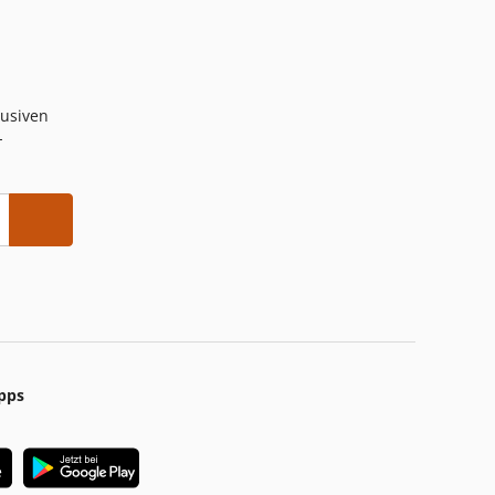
lusiven
-
pps