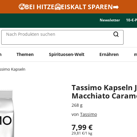
🥵BEI HITZE🥶EISKALT SPAREN➡️
Newsletter
10-€-
Nach Produkten suchen
n
Themen
Spirituosen-Welt
Ernähren
m
ssimo Kapseln
Tassimo Kapseln J
Macchiato Carame
268 g
von
Tassimo
7,99 €
29,81 €/1 kg