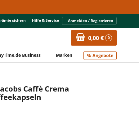
Prämie sichern
Hilfe & Service
Anmelden / Registrieren
0,00 €
0
yTime.de Business
Marken
Angebote
Jacobs Caffè Crema
affeekapseln