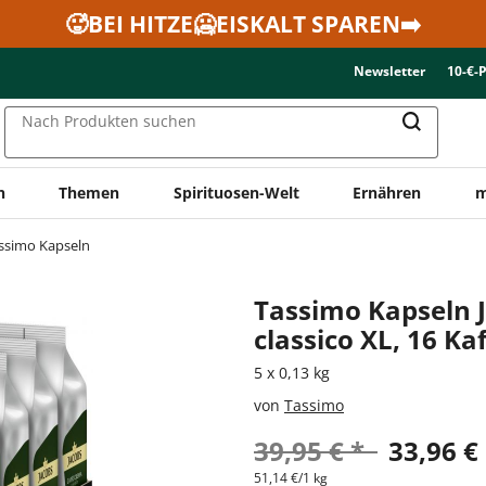
🥵BEI HITZE🥶EISKALT SPAREN➡️
Newsletter
10-€-
Nach Produkten suchen
n
Themen
Spirituosen-Welt
Ernähren
m
ssimo Kapseln
Tassimo Kapseln 
classico XL, 16 K
5 x 0,13 kg
von
Tassimo
39,95 € *
33,96 €
51,14 €/1 kg