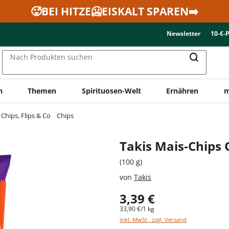
🥵BEI HITZE🥶EISKALT SPAREN➡️
Newsletter
10-€-
Nach Produkten suchen
n
Themen
Spirituosen-Welt
Ernähren
m
Chips, Flips & Co
Chips
Takis Mais-Chips
(100 g)
von
Takis
3,39 €
33,90 €/1 kg
inkl. MwSt., zzgl. Versand