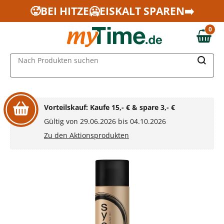
Zum Hauptinhalt springen
🥵BEI HITZE🥶EISKALT SPAREN➡️
Zur Navigation springen
0
Zur Suche springen
0,00 €
MAIN MENU
Nach Produkten suchen
Vorteilskauf: Kaufe 15,- € & spare 3,- €
Gültig von 29.06.2026 bis 04.10.2026
Zu den Aktionsprodukten