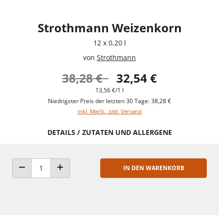
Strothmann Weizenkorn
12 x 0,20 l
von
Strothmann
38,28 €
32,54 €
13,56 €/1 l
Niedrigster Preis der letzten 30 Tage: 38,28 €
inkl. MwSt., zzgl. Versand
DETAILS / ZUTATEN UND ALLERGENE
IN DEN WARENKORB
ANZAHL VERRINGERN
ANZAHL ERHÖHEN