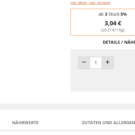
inkl. MwSt., zzgl. Versand
Staffelpreise - Mengenrabatt
ab
3
Stück
5%
3,04 €
(20,27 €/1 kg)
DETAILS / NÄ
ANZAHL VERRINGERN
ANZAHL ERHÖH
NÄHRWERTE
ZUTATEN UND ALLERGEN