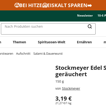
🥵BEI HITZE🥶EISKALT SPAREN➡️
Newsletter
10-€-
Nach Produkten suchen
n
Themen
Spirituosen-Welt
Ernähren
m
urstwaren
Aufschnitt
Salami & Dauerwurst
Stockmeyer Edel 
geräuchert
150 g
von
Stockmeyer
3,19 €
21,27 €/1 kg