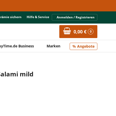
Prämie sichern
Hilfe & Service
Anmelden / Registrieren
0,00 €
0
yTime.de Business
Marken
Angebote
Salami mild