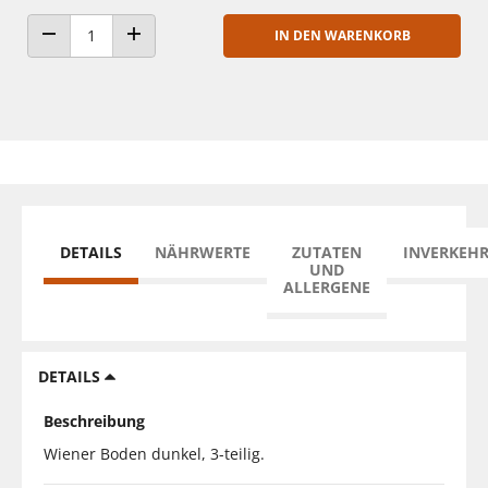
IN DEN WARENKORB
ANZAHL VERRINGERN
ANZAHL ERHÖHEN
DETAILS
NÄHRWERTE
ZUTATEN
INVERKEH
UND
ALLERGENE
DETAILS
Beschreibung
Wiener Boden dunkel, 3-teilig.