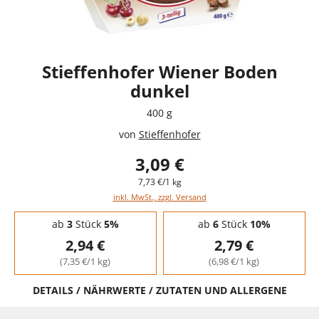
Stieffenhofer Wiener Boden
dunkel
400 g
von
Stieffenhofer
3,09 €
7,73 €/1 kg
inkl. MwSt., zzgl. Versand
Staffelpreise - Mengenrabatt
ab
3
Stück
5%
ab
6
Stück
10%
2,94 €
2,79 €
(7,35 €/1 kg)
(6,98 €/1 kg)
DETAILS / NÄHRWERTE / ZUTATEN UND ALLERGENE