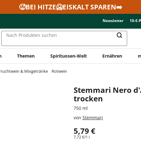
🥵BEI HITZE🥶EISKALT SPAREN➡️
Newsletter
10-€-
Nach Produkten suchen
n
Themen
Spirituosen-Welt
Ernähren
m
Fruchtwein & Mixgetränke
Rotwein
Stemmari Nero d'
trocken
750 ml
von
Stemmari
5,79 €
7,72 €/1 l