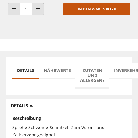
IN DEN WARENKORB
ANZAHL VERRINGERN
ANZAHL ERHÖHEN
DETAILS
NÄHRWERTE
ZUTATEN
INVERKEH
UND
ALLERGENE
DETAILS
Beschreibung
Sprehe Schweine-Schnitzel. Zum Warm- und
Kaltverzehr geeignet.