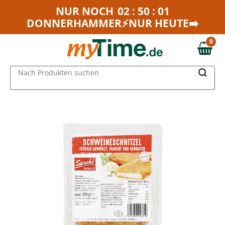
Zum Hauptinhalt springen
NUR NOCH
02 : 50 : 01
DONNERHAMMER⚡NUR HEUTE➡️
Zur Navigation springen
Zur Suche springen
0
0,00 €
MAIN MENU
Nach Produkten suchen