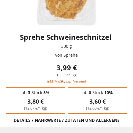
Sprehe Schweineschnitzel
300 g
von
Sprehe
3,99 €
13,30 €/1 kg
inkl. MwSt., zzgl. Versand
Staffelpreise - Mengenrabatt
ab
3
Stück
5%
ab
6
Stück
10%
3,80 €
3,60 €
(12,67 €/1 kg)
(12,00 €/1 kg)
DETAILS / NÄHRWERTE / ZUTATEN UND ALLERGENE