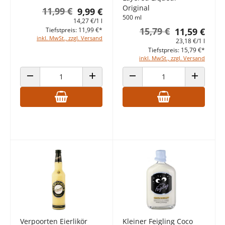
Original
11,99 €
9,99 €
500 ml
14,27 €/1 l
15,79 €
Tiefstpreis: 11,99 €*
11,59 €
inkl. MwSt., zzgl. Versand
23,18 €/1 l
Tiefstpreis: 15,79 €*
inkl. MwSt., zzgl. Versand
ANZAHL VERRINGERN
ANZAHL ERHÖHEN
ANZAHL VERRINGERN
ANZAHL E
Verpoorten Eierlikör
Kleiner Feigling Coco