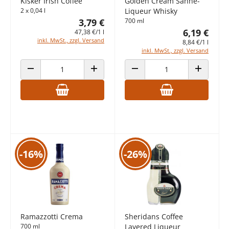
Kisker Irish Coffee
Golden Cream Sahne-
2 x 0,04 l
Liqueur Whisky
3,79 €
700 ml
6,19 €
47,38 €/1 l
inkl. MwSt., zzgl. Versand
8,84 €/1 l
inkl. MwSt., zzgl. Versand
ANZAHL VERRINGERN
ANZAHL ERHÖHEN
ANZAHL VERRINGERN
ANZAHL E
-16%
-26%
Ramazzotti Crema
Sheridans Coffee
700 ml
Layered Liqueur