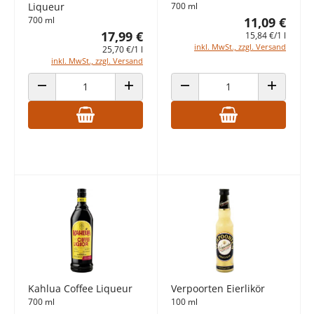
Liqueur
700 ml
700 ml
11,09 €
17,99 €
15,84 €/1 l
inkl. MwSt., zzgl. Versand
25,70 €/1 l
inkl. MwSt., zzgl. Versand
ANZAHL VERRINGERN
ANZAHL ERHÖHEN
ANZAHL VERRINGERN
ANZAHL E
Kahlua Coffee Liqueur
Verpoorten Eierlikör
700 ml
100 ml