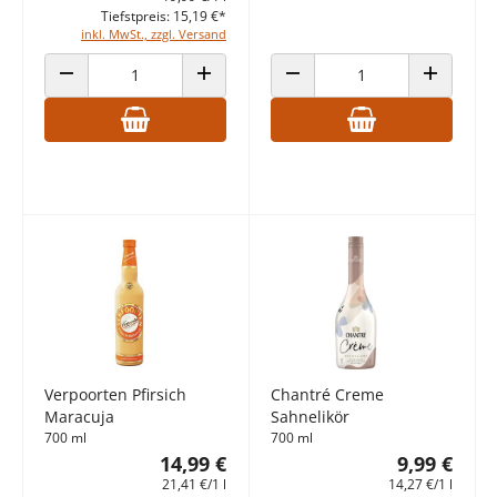
Tiefstpreis: 15,19 €*
inkl. MwSt., zzgl. Versand
ANZAHL VERRINGERN
ANZAHL ERHÖHEN
ANZAHL VERRINGERN
ANZAHL E
Verpoorten Pfirsich
Chantré Creme
Maracuja
Sahnelikör
700 ml
700 ml
14,99 €
9,99 €
21,41 €/1 l
14,27 €/1 l