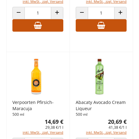
inkl. MwSt., zzgl. Versand
inkl. MwSt., zzgl. Versand
ANZAHL VERRINGERN
ANZAHL ERHÖHEN
ANZAHL VERRINGERN
ANZAHL E
Verpoorten Pfirsich-
Abacaty Avocado Cream
Maracuja
Liqueur
500 ml
500 ml
14,69 €
20,69 €
29,38 €/1 l
41,38 €/1 l
inkl. MwSt., zzgl. Versand
inkl. MwSt., zzgl. Versand