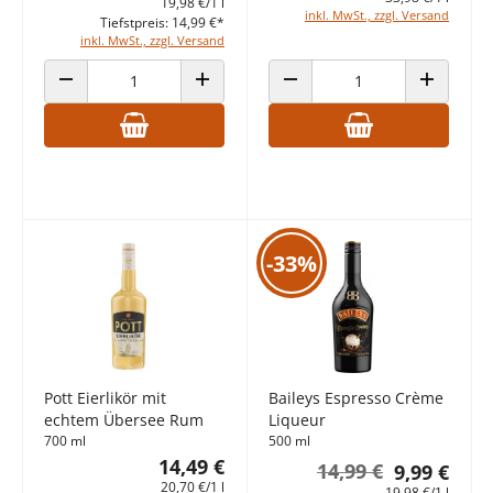
19,98 €/1 l
inkl. MwSt., zzgl. Versand
Tiefstpreis: 14,99 €*
inkl. MwSt., zzgl. Versand
ANZAHL VERRINGERN
ANZAHL ERHÖHEN
ANZAHL VERRINGERN
ANZAHL E
-33%
Pott Eierlikör mit
Baileys Espresso Crème
echtem Übersee Rum
Liqueur
700 ml
500 ml
14,49 €
14,99 €
9,99 €
20,70 €/1 l
19,98 €/1 l