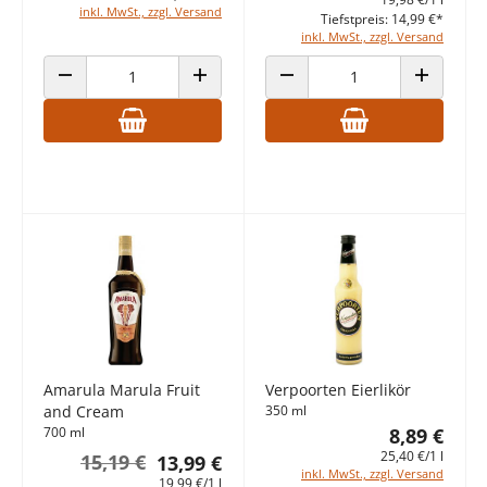
inkl. MwSt., zzgl. Versand
Tiefstpreis: 14,99 €*
inkl. MwSt., zzgl. Versand
ANZAHL VERRINGERN
ANZAHL ERHÖHEN
ANZAHL VERRINGERN
ANZAHL E
Amarula Marula Fruit
Verpoorten Eierlikör
and Cream
350 ml
700 ml
8,89 €
25,40 €/1 l
15,19 €
13,99 €
inkl. MwSt., zzgl. Versand
19,99 €/1 l