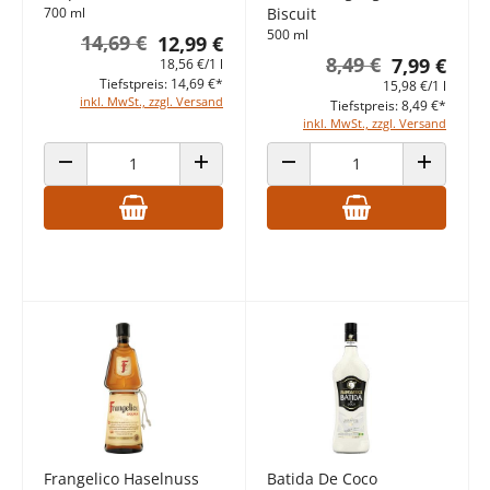
700 ml
Biscuit
500 ml
14,69 €
12,99 €
8,49 €
7,99 €
18,56 €/1 l
Tiefstpreis: 14,69 €*
15,98 €/1 l
inkl. MwSt., zzgl. Versand
Tiefstpreis: 8,49 €*
inkl. MwSt., zzgl. Versand
ANZAHL VERRINGERN
ANZAHL ERHÖHEN
ANZAHL VERRINGERN
ANZAHL E
Frangelico Haselnuss
Batida De Coco