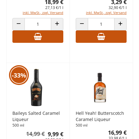
18,99 €
3,29 €
27,13 €/1 l
32,90 €/1 l
inkl. MwSt., zzgl. Versand
inkl. MwSt., zzgl. Versand
ANZAHL VERRINGERN
ANZAHL ERHÖHEN
ANZAHL VERRINGERN
ANZAHL E
-33%
Baileys Salted Caramel
Hell Yeah! Butterscotch
Liqueur
Caramel Liqueur
500 ml
500 ml
16,99 €
14,99 €
9,99 €
33,98 €/1 l