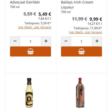
Advocaat Eierlikör
Baileys Irish Cream
700 ml
Liqueur
700 ml
5,59 €
5,49 €
11,99 €
9,99 €
7,84 €/1 l
Tiefstpreis: 5,59 €*
14,27 €/1 l
inkl. MwSt., zzgl. Versand
Tiefstpreis: 11,99 €*
inkl. MwSt., zzgl. Versand
ANZAHL VERRINGERN
ANZAHL ERHÖHEN
ANZAHL VERRINGERN
ANZAHL E