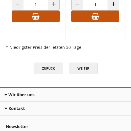
ANZAHL VERRINGERN
ANZAHL ERHÖHEN
ANZAHL VERRINGERN
ANZAHL E
* Niedrigster Preis der letzten 30 Tage
ZURÜCK
WEITER
Wir über uns
Kontakt
Newsletter