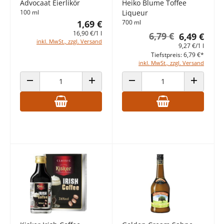
Advocaat Eierlikör
Heiko Blume Toffee
100 ml
Liqueur
1,69 €
700 ml
16,90 €/1 l
6,79 €
6,49 €
inkl. MwSt., zzgl. Versand
9,27 €/1 l
Tiefstpreis: 6,79 €*
inkl. MwSt., zzgl. Versand
ANZAHL VERRINGERN
ANZAHL ERHÖHEN
ANZAHL VERRINGERN
ANZAHL E