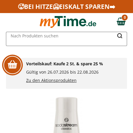
Zum Hauptinhalt springen
🥵BEI HITZE🥶EISKALT SPAREN➡️
Zur Navigation springen
0
Zur Suche springen
0,00 €
MAIN MENU
Nach Produkten suchen
Vorteilskauf: Kaufe 2 St. & spare 25 %
Gültig von 26.07.2026 bis 22.08.2026
Zu den Aktionsprodukten