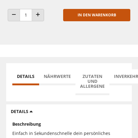
IN DEN WARENKORB
ANZAHL VERRINGERN
ANZAHL ERHÖHEN
DETAILS
NÄHRWERTE
ZUTATEN
INVERKEH
UND
ALLERGENE
DETAILS
Beschreibung
Einfach in Sekundenschnelle dein persönliches