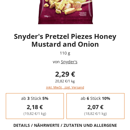
Snyder's Pretzel Piezes Honey
Mustard and Onion
110 g
von
Snyder's
2,29 €
20,82 €/1 kg
inkl. MwSt., zzgl. Versand
Staffelpreise - Mengenrabatt
ab
3
Stück
5%
ab
6
Stück
10%
2,18 €
2,07 €
(19,82 €/1 kg)
(18,82 €/1 kg)
DETAILS / NÄHRWERTE / ZUTATEN UND ALLERGENE