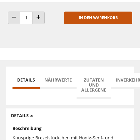
IN DEN WARENKORB
ANZAHL VERRINGERN
ANZAHL ERHÖHEN
DETAILS
NÄHRWERTE
ZUTATEN
INVERKEH
UND
ALLERGENE
DETAILS
Beschreibung
Knusprige Brezelstückchen mit Honig-Senf- und