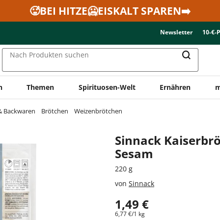
🥵BEI HITZE🥶EISKALT SPAREN➡️
Newsletter
10-€-
Nach Produkten suchen
n
Themen
Spirituosen-Welt
Ernähren
m
 & Backwaren
Brötchen
Weizenbrötchen
Sinnack Kaiserbr
Sesam
220 g
von
Sinnack
1,49 €
6,77 €/1 kg