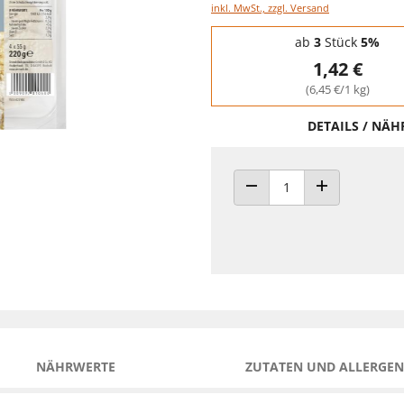
inkl. MwSt., zzgl. Versand
Staffelpreise - Mengenrabatt
ab
3
Stück
5%
1,42 €
(6,45 €/1 kg)
DETAILS / NÄ
ANZAHL VERRINGERN
ANZAHL ERHÖH
NÄHRWERTE
ZUTATEN UND ALLERGEN