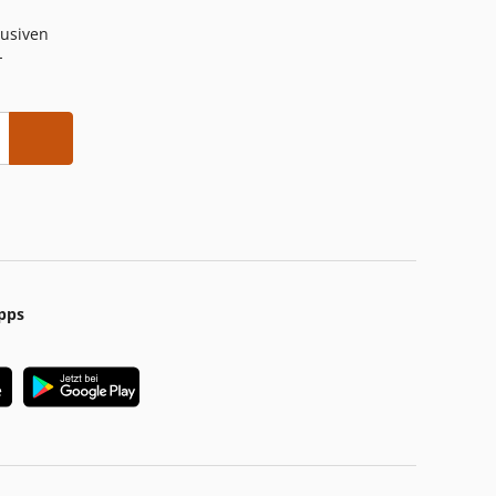
lusiven
-
pps