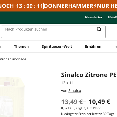
NOCH
13 : 09 : 11
DONNERHAMMER⚡NUR HE
Newsletter
10-€-
Nach Produkten suchen
n
Themen
Spirituosen-Welt
Ernähren
m
itronenlimonade
Sinalco Zitrone P
12 x 1 l
von
Sinalco
13,49 €
10,49 €
0,87 €/1 l, zzgl. 3,30 € Pfand
Niedrigster Preis der letzten 30 Tage: 