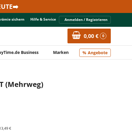
UTE➡️
Prämie sichern
Hilfe & Service
Anmelden / Registrieren
0,00 €
0
yTime.de Business
Marken
Angebote
ET (Mehrweg)
13,49 €