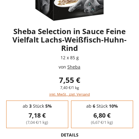
Sheba Selection in Sauce Feine
Vielfalt Lachs-Weißfisch-Huhn-
Rind
12 x 85 g
von
Sheba
7,55 €
7,40 €/1 kg
inkl. MwSt., zzgl. Versand
Staffelpreise - Mengenrabatt
ab
3
Stück
5%
ab
6
Stück
10%
7,18 €
6,80 €
(7,04 €/1 kg)
(6,67 €/1 kg)
DETAILS