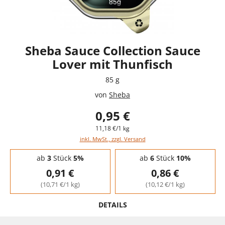
Sheba Sauce Collection Sauce
Lover mit Thunfisch
85 g
von
Sheba
0,95 €
11,18 €/1 kg
inkl. MwSt., zzgl. Versand
Staffelpreise - Mengenrabatt
ab
3
Stück
5%
ab
6
Stück
10%
0,91 €
0,86 €
(10,71 €/1 kg)
(10,12 €/1 kg)
DETAILS