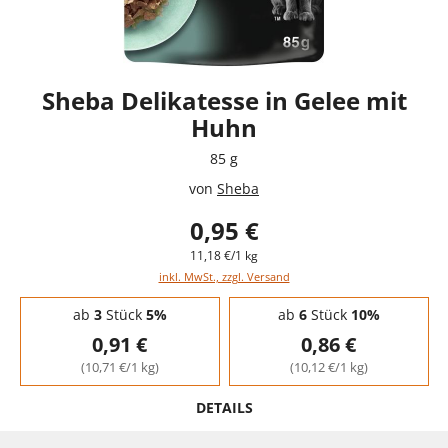
Sheba Delikatesse in Gelee mit
Huhn
85 g
von
Sheba
0,95 €
11,18 €/1 kg
inkl. MwSt., zzgl. Versand
Staffelpreise - Mengenrabatt
ab
3
Stück
5%
ab
6
Stück
10%
0,91 €
0,86 €
(10,71 €/1 kg)
(10,12 €/1 kg)
DETAILS