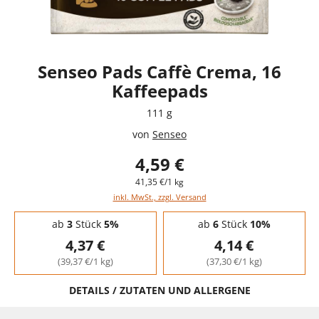
Senseo Pads Caffè Crema, 16
Kaffeepads
111 g
von
Senseo
4,59 €
41,35 €/1 kg
inkl. MwSt., zzgl. Versand
Staffelpreise - Mengenrabatt
ab
3
Stück
5%
ab
6
Stück
10%
4,37 €
4,14 €
(39,37 €/1 kg)
(37,30 €/1 kg)
DETAILS / ZUTATEN UND ALLERGENE