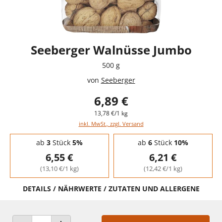
Seeberger Walnüsse Jumbo
500 g
von
Seeberger
6,89 €
13,78 €/1 kg
inkl. MwSt., zzgl. Versand
Staffelpreise - Mengenrabatt
ab
3
Stück
5%
ab
6
Stück
10%
6,55 €
6,21 €
(13,10 €/1 kg)
(12,42 €/1 kg)
DETAILS / NÄHRWERTE / ZUTATEN UND ALLERGENE