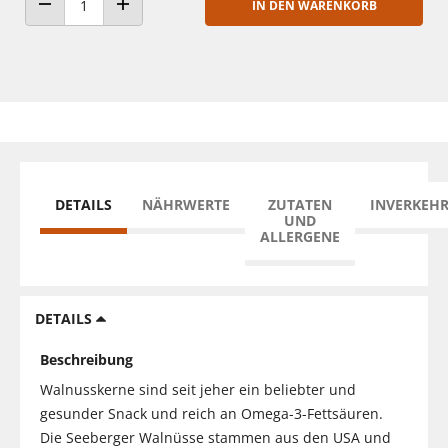
IN DEN WARENKORB
ANZAHL VERRINGERN
ANZAHL ERHÖHEN
DETAILS
NÄHRWERTE
ZUTATEN
INVERKEH
UND
ALLERGENE
DETAILS
Beschreibung
Walnusskerne sind seit jeher ein beliebter und
gesunder Snack und reich an Omega-3-Fettsäuren.
Die Seeberger Walnüsse stammen aus den USA und