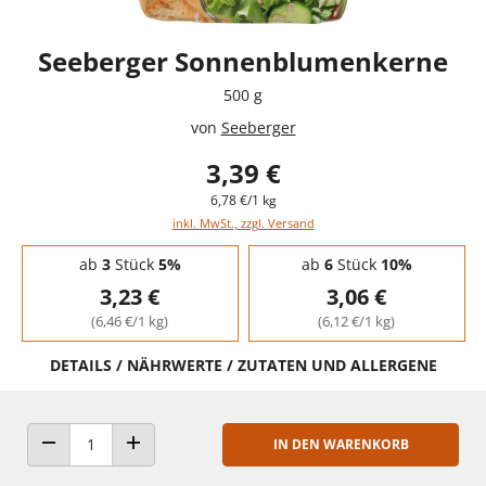
Seeberger Sonnenblumenkerne
500 g
von
Seeberger
3,39 €
6,78 €/1 kg
inkl. MwSt., zzgl. Versand
Staffelpreise - Mengenrabatt
ab
3
Stück
5%
ab
6
Stück
10%
3,23 €
3,06 €
(6,46 €/1 kg)
(6,12 €/1 kg)
DETAILS / NÄHRWERTE / ZUTATEN UND ALLERGENE
IN DEN WARENKORB
ANZAHL VERRINGERN
ANZAHL ERHÖHEN