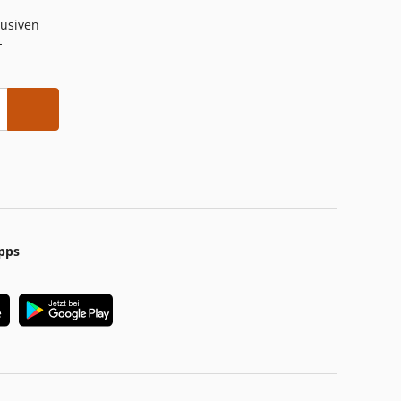
lusiven
-
pps