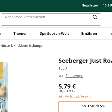
Newsletter
10-€-
Nach Produkten suchen
n
Themen
Spirituosen-Welt
Ernähren
m
Nüsse & Knabbermischungen
Seeberger Just R
150 g
von
Seeberger
5,79 €
38,60 €/1 kg
inkl. MwSt., zzgl. Versand
Staffelpreise - Mengenrabatt
ab
3
Stück
5%