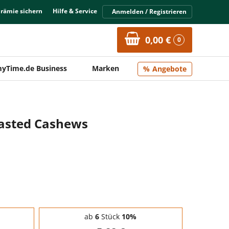
Prämie sichern
Hilfe & Service
Anmelden / Registrieren
0,00 €
0
yTime.de Business
Marken
Angebote
oasted Cashews
ab
6
Stück
10%