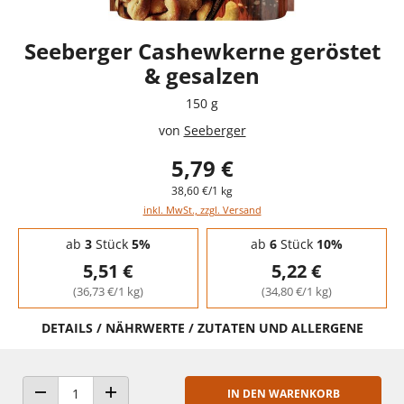
Seeberger Cashewkerne geröstet
& gesalzen
150 g
von
Seeberger
5,79 €
38,60 €/1 kg
inkl. MwSt., zzgl. Versand
Staffelpreise - Mengenrabatt
ab
3
Stück
5%
ab
6
Stück
10%
5,51 €
5,22 €
(36,73 €/1 kg)
(34,80 €/1 kg)
DETAILS / NÄHRWERTE / ZUTATEN UND ALLERGENE
IN DEN WARENKORB