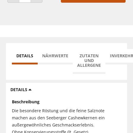
ANZAHL VERRINGERN
ANZAHL ERHÖHEN
DETAILS
NÄHRWERTE
ZUTATEN
INVERKEH
UND
ALLERGENE
DETAILS
Beschreibung
Die besondere Röstung und die feine Salznote
machen aus den Seeberger Cashewkernen ein
außergewöhnliches Geschmackserlebnis.
Ohne Konservierungsstoffe (lt. Gesetz).