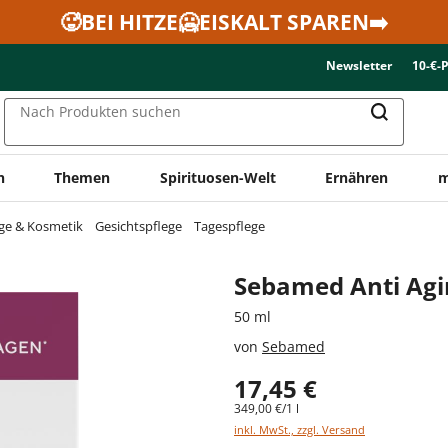
🥵BEI HITZE🥶EISKALT SPAREN➡️
Newsletter
10-€-
Nach Produkten suchen
n
Themen
Spirituosen-Welt
Ernähren
m
ge & Kosmetik
Gesichtspflege
Tagespflege
Sebamed Anti Agin
50 ml
von
Sebamed
17,45 €
349,00 €/1 l
inkl. MwSt., zzgl. Versand