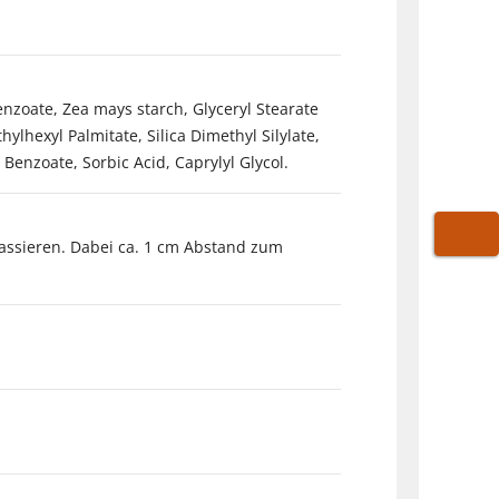
enzoate, Zea mays starch, Glyceryl Stearate
ylhexyl Palmitate, Silica Dimethyl Silylate,
enzoate, Sorbic Acid, Caprylyl Glycol.
assieren. Dabei ca. 1 cm Abstand zum
WARE