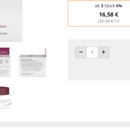
Staffelpreise - Mengenrabatt
ab
3
Stück
5%
16,58 €
(331,60 €/1 l)
ANZAHL VERRINGERN
ANZAHL ERHÖH