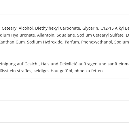
 Cetearyl Alcohol, Diethylhexyl Carbonate, Glycerin, C12-15 Alkyl B
odium Hyaluronate, Allantoin, Squalane, Sodium Cetearyl Sulfate, Eth
d, Xanthan Gum, Sodium Hydroxide, Parfum, Phenoxyethanol, Sodium B
nigung auf Gesicht, Hals und Dekolleté auftragen und sanft einm
lässt ein straffes, seidiges Hautgefühl, ohne zu fetten.