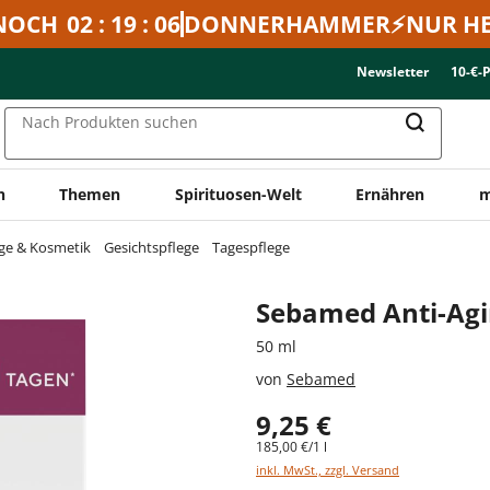
NOCH
02 : 19 : 06
DONNERHAMMER⚡NUR HE
Newsletter
10-€-
Nach Produkten suchen
n
Themen
Spirituosen-Welt
Ernähren
m
ge & Kosmetik
Gesichtspflege
Tagespflege
Sebamed Anti-Ag
50 ml
von
Sebamed
9,25 €
185,00 €/1 l
inkl. MwSt., zzgl. Versand