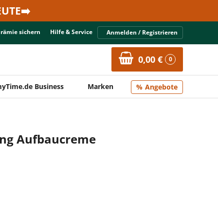
UTE➡️
Prämie sichern
Hilfe & Service
Anmelden / Registrieren
0,00 €
0
yTime.de Business
Marken
Angebote
ing Aufbaucreme