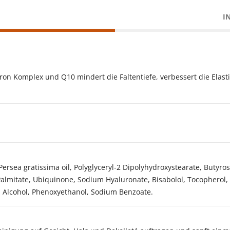
I
n Komplex und Q10 mindert die Faltentiefe, verbessert die Elastiz
Persea gratissima oil, Polyglyceryl-2 Dipolyhydroxystearate, Butyr
 Palmitate, Ubiquinone, Sodium Hyaluronate, Bisabolol, Tocopherol, 
 Alcohol, Phenoxyethanol, Sodium Benzoate.