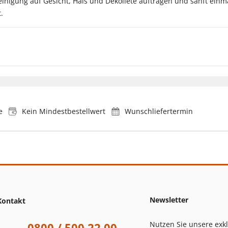
nigung auf Gesicht, Hals und Dekolleté auftragen und sanft ein
.
e
Kein Mindestbestellwert
Wunschliefertermin
Newsletter
Kontakt
Nutzen Sie unsere exk
0800 / 500 22 00