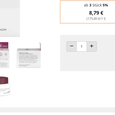
Staffelpreise - Mengenrabatt
ab
3
Stück
5%
8,79 €
(175,80 €/1 l)
ANZAHL VERRINGERN
ANZAHL ERHÖH