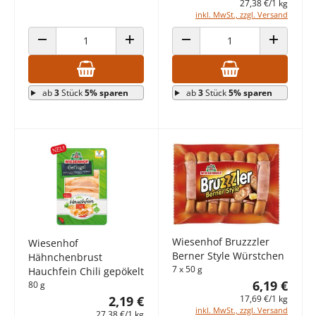
27,38 €/1 kg
inkl. MwSt., zzgl. Versand
ANZAHL VERRINGERN
ANZAHL ERHÖHEN
ANZAHL VERRINGERN
ANZAHL E
ab
3
Stück
5% sparen
ab
3
Stück
5% sparen
Wiesenhof Bruzzzler
Wiesenhof
Berner Style Würstchen
Hähnchenbrust
7 x 50 g
Hauchfein Chili gepökelt
6,19 €
80 g
17,69 €/1 kg
2,19 €
inkl. MwSt., zzgl. Versand
27,38 €/1 kg