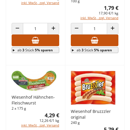
100 g
inkl. MwSt., zzgl. Versand
1,79 €
17,90 €/1 kg
inkl. MwSt., zzgl. Versand
ANZAHL VERRINGERN
ANZAHL ERHÖHEN
ANZAHL VERRINGERN
ANZAHL E
ab
3
Stück
5% sparen
ab
3
Stück
5% sparen
Wiesenhof Hähnchen-
Fleischwurst
2 x 175 g
Wiesenhof Bruzzzler
4,29 €
original
12,26 €/1 kg
240 g
inkl. MwSt., zzgl. Versand
5,79 €