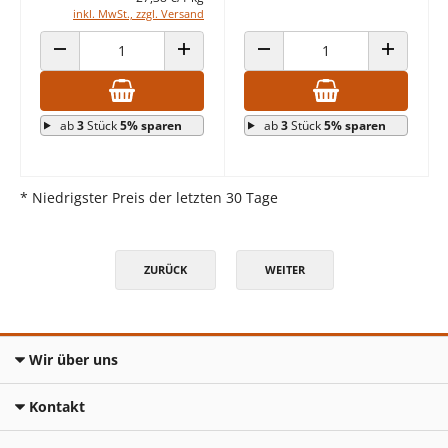
inkl. MwSt., zzgl. Versand
ANZAHL VERRINGERN
ANZAHL ERHÖHEN
ANZAHL VERRINGERN
ANZAHL E
ab
3
Stück
5% sparen
ab
3
Stück
5% sparen
* Niedrigster Preis der letzten 30 Tage
ZURÜCK
WEITER
Wir über uns
Kontakt