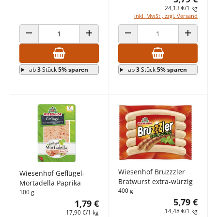
24,13 €/1 kg
inkl. MwSt., zzgl. Versand
ANZAHL VERRINGERN
ANZAHL ERHÖHEN
ANZAHL VERRINGERN
ANZAHL E
ab
3
Stück
5% sparen
ab
3
Stück
5% sparen
Wiesenhof Bruzzzler
Wiesenhof Geflügel-
Bratwurst extra-würzig
Mortadella Paprika
400 g
100 g
5,79 €
1,79 €
14,48 €/1 kg
17,90 €/1 kg