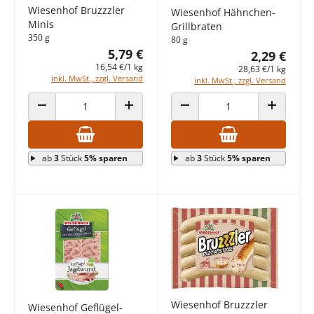
Wiesenhof Bruzzzler
Wiesenhof Hähnchen-
Minis
Grillbraten
350 g
80 g
5,79 €
2,29 €
16,54 €/1 kg
28,63 €/1 kg
inkl. MwSt., zzgl. Versand
inkl. MwSt., zzgl. Versand
ANZAHL VERRINGERN
ANZAHL ERHÖHEN
ANZAHL VERRINGERN
ANZAHL E
ab
3
Stück
5% sparen
ab
3
Stück
5% sparen
Wiesenhof Bruzzzler
Wiesenhof Geflügel-