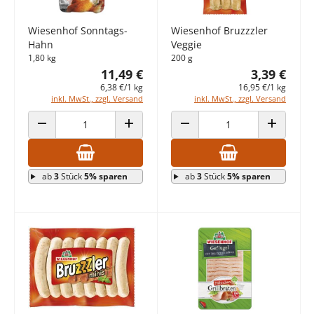
Wiesenhof Sonntags-
Wiesenhof Bruzzzler
Hahn
Veggie
1,80 kg
200 g
11,49 €
3,39 €
6,38 €/1 kg
16,95 €/1 kg
inkl. MwSt., zzgl. Versand
inkl. MwSt., zzgl. Versand
ANZAHL VERRINGERN
ANZAHL ERHÖHEN
ANZAHL VERRINGERN
ANZAHL E
ab
3
Stück
5% sparen
ab
3
Stück
5% sparen