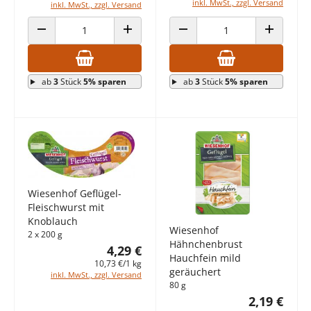
inkl. MwSt., zzgl. Versand
inkl. MwSt., zzgl. Versand
ANZAHL VERRINGERN
ANZAHL ERHÖHEN
ANZAHL VERRINGERN
ANZAHL E
ab
3
Stück
5% sparen
ab
3
Stück
5% sparen
Wiesenhof Geflügel-
Fleischwurst mit
Knoblauch
Wiesenhof
2 x 200 g
Hähnchenbrust
4,29 €
Hauchfein mild
10,73 €/1 kg
geräuchert
inkl. MwSt., zzgl. Versand
80 g
2,19 €