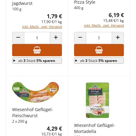
Pizza Style
Jagdwurst
400 g
100 g
6,19 €
1,79 €
15,48 €/1 kg
17,90 €/1 kg
inkl. MwSt., zzgl. Versand
inkl. MwSt., zzgl. Versand
ANZAHL VERRINGERN
ANZAHL ERHÖHEN
ANZAHL VERRINGERN
ANZAHL E
ab
3
Stück
5% sparen
ab
3
Stück
5% sparen
Wiesenhof Geflügel-
Fleischwurst
2 x 200 g
Wiesenhof Geflügel-
4,29 €
Mortadella
10,73 €/1 kg