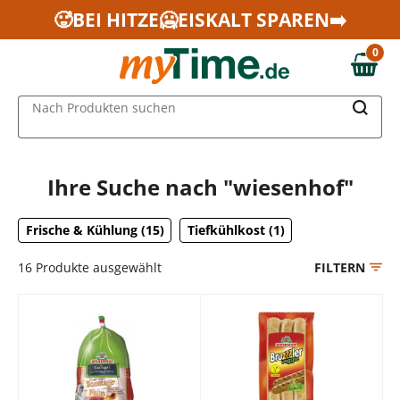
Zum Hauptinhalt springen
🥵BEI HITZE🥶EISKALT SPAREN➡️
Zur Navigation springen
0
Zur Suche springen
0,00 €
MAIN MENU
Nach Produkten suchen
Ihre Suche nach "wiesenhof"
Frische & Kühlung (15)
Tiefkühlkost (1)
16
Produkte ausgewählt
FILTERN