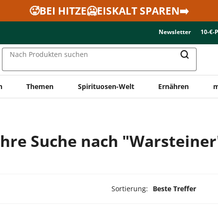
🥵BEI HITZE🥶EISKALT SPAREN➡️
Newsletter
10-€-
Nach Produkten suchen
n
Themen
Spirituosen-Welt
Ernähren
m
Ihre Suche nach "Warsteiner
Sortierung:
Beste Treffer
kte ausgewählt