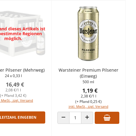
nd dieses Artikels ist
 bestimmte Regionen
möglich.
er Pilsener (Mehrweg)
Warsteiner Premium Pilsener
24 x 0,33 l
(Einweg)
500 ml
16,49 €
1,19 €
2,08 €/1 l
(+ Pfand 3,42 €)
2,38 €/1 l
. MwSt., zzgl. Versand
(+ Pfand 0,25 €)
inkl. MwSt., zzgl. Versand
LEITZAHL EINGEBEN
ANZAHL VERRINGERN
ANZAHL ERHÖHEN