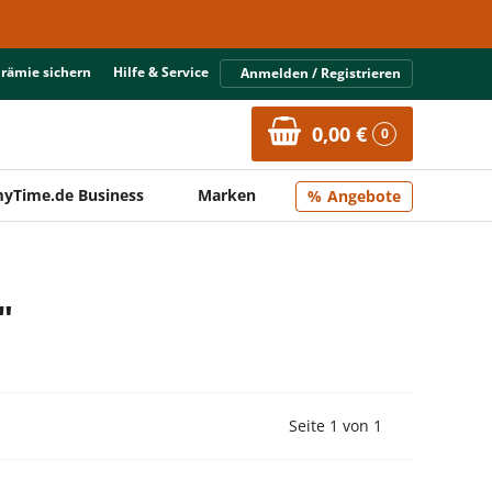
Prämie sichern
Hilfe & Service
Anmelden / Registrieren
0,00 €
0
yTime.de Business
Marken
Angebote
"
Vorherige Seite
Nächste Seit
Seite 1 von 1