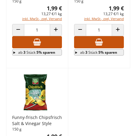
150 g
150 g
1,99 €
1,99 €
13,27 €/1 kg
13,27 €/1 kg
inkl. MwSt., zzgl. Versand
inkl. MwSt., zzgl. Versand
ANZAHL VERRINGERN
ANZAHL ERHÖHEN
ANZAHL VERRINGERN
ANZAHL E
ab
3
Stück
5% sparen
ab
3
Stück
5% sparen
Funny-frisch Chipsfrisch
Salt & Vinegar Style
150 g