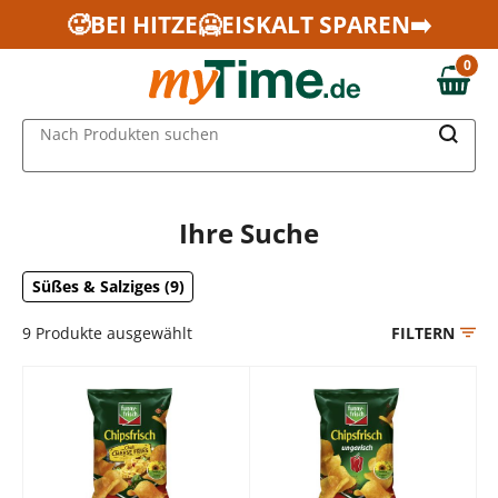
Zum Hauptinhalt springen
🥵BEI HITZE🥶EISKALT SPAREN➡️
Zur Navigation springen
0
Zur Suche springen
0,00 €
MAIN MENU
Nach Produkten suchen
Ihre Suche
Süßes & Salziges (9)
9
Produkte ausgewählt
FILTERN