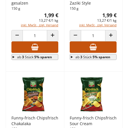
gesalzen
Zaziki Style
150 g
150 g
1,99 €
1,99 €
13,27 €/1 kg
13,27 €/1 kg
inkl. MwSt., zzgl. Versand
inkl. MwSt., zzgl. Versand
ANZAHL VERRINGERN
ANZAHL ERHÖHEN
ANZAHL VERRINGERN
ANZAHL E
ab
3
Stück
5% sparen
ab
3
Stück
5% sparen
Funny-frisch Chipsfrisch
Funny-frisch Chipsfrisch
Chakalaka
Sour Cream