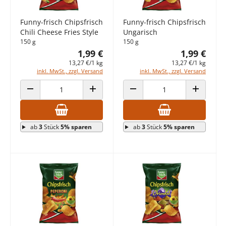
Funny-frisch Chipsfrisch
Funny-frisch Chipsfrisch
Chili Cheese Fries Style
Ungarisch
150 g
150 g
1,99 €
1,99 €
13,27 €/1 kg
13,27 €/1 kg
inkl. MwSt., zzgl. Versand
inkl. MwSt., zzgl. Versand
ANZAHL VERRINGERN
ANZAHL ERHÖHEN
ANZAHL VERRINGERN
ANZAHL E
ab
3
Stück
5% sparen
ab
3
Stück
5% sparen