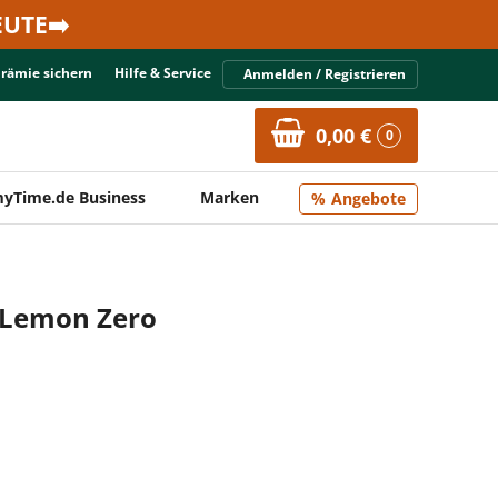
UTE➡️
Prämie sichern
Hilfe & Service
Anmelden / Registrieren
0,00 €
0
yTime.de Business
Marken
Angebote
 Lemon Zero