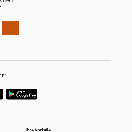
lusiven
-
pps
Ihre Vorteile