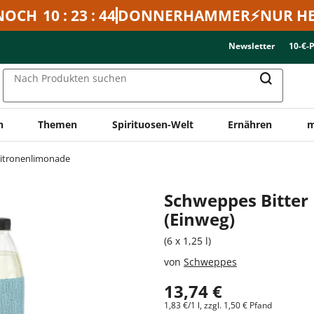
NOCH
10 : 23 : 44
DONNERHAMMER⚡NUR HE
Newsletter
10-€-
Nach Produkten suchen
n
Themen
Spirituosen-Welt
Ernähren
m
itronenlimonade
Schweppes Bitter
(Einweg)
(6 x 1,25 l)
von
Schweppes
13,74 €
1,83 €/1 l, zzgl. 1,50 € Pfand