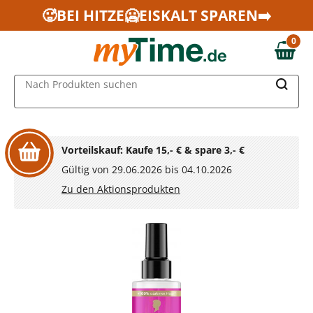
Zum Hauptinhalt springen
🥵BEI HITZE🥶EISKALT SPAREN➡️
Zur Navigation springen
0
Zur Suche springen
0,00 €
MAIN MENU
Nach Produkten suchen
Vorteilskauf: Kaufe 15,- € & spare 3,- €
Gültig von 29.06.2026 bis 04.10.2026
Zu den Aktionsprodukten