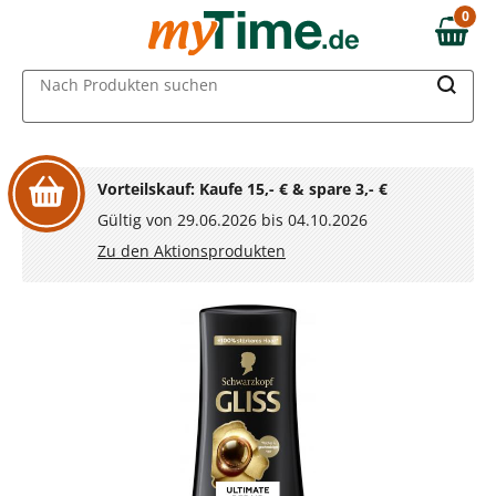
Zum Hauptinhalt springen
0
0,00 €
Zur Navigation springen
MAIN MENU
Nach Produkten suchen
Zur Suche springen
Vorteilskauf: Kaufe 15,- € & spare 3,- €
Gültig von 29.06.2026 bis 04.10.2026
Zu den Aktionsprodukten