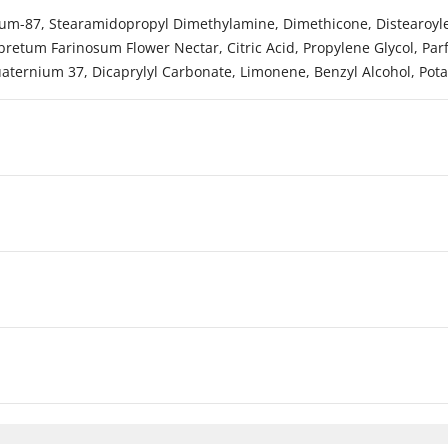
nium-87, Stearamidopropyl Dimethylamine, Dimethicone, Distearoy
bretum Farinosum Flower Nectar, Citric Acid, Propylene Glycol, Par
ternium 37, Dicaprylyl Carbonate, Limonene, Benzyl Alcohol, Pot