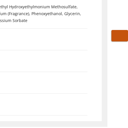
lethyl Hydroxyethylmonium Methosulfate,
fum (Fragrance), Phenoxyethanol, Glycerin,
assium Sorbate
WARE