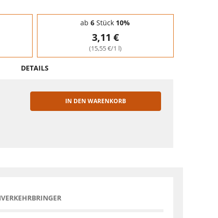
ab
6
Stück
10%
3,11 €
(15,55 €/1 l)
DETAILS
IN DEN WARENKORB
EN
NVERKEHRBRINGER