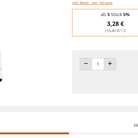
inkl. MwSt., zzgl. Versand
Staffelpreise - Mengenrabatt
ab
3
Stück
5%
3,28 €
(16,40 €/1 l)
ANZAHL VERRINGERN
ANZAHL ERHÖH
I