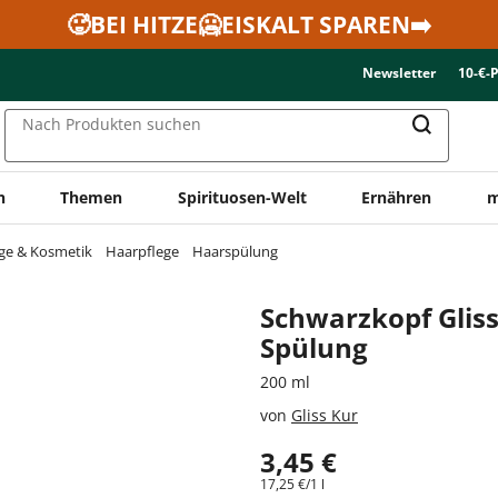
🥵BEI HITZE🥶EISKALT SPAREN➡️
Newsletter
10-€-
Nach Produkten suchen
n
Themen
Spirituosen-Welt
Ernähren
m
ge & Kosmetik
Haarpflege
Haarspülung
Schwarzkopf Gliss
Spülung
200 ml
von
Gliss Kur
3,45 €
17,25 €/1 l